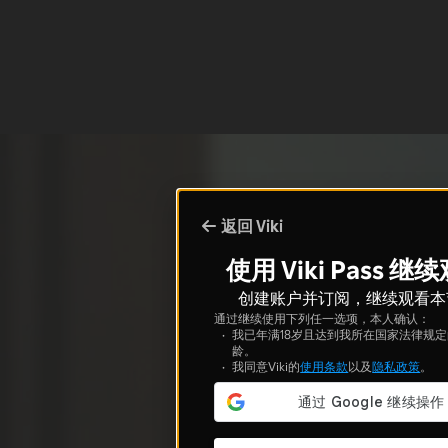
返回 Viki
使用 Viki Pass 继
创建账户并订阅，继续观看本
通过继续使用下列任一选项，本人确认：
我已年满18岁且达到我所在国家法律规
龄。
我同意Viki的
使用条款
以及
隐私政策
。