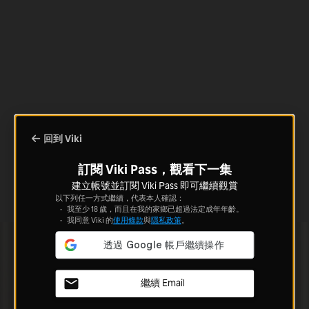
回到 Viki
訂閱 Viki Pass，觀看下一集
建立帳號並訂閱 Viki Pass 即可繼續觀賞
以下列任一方式繼續，代表本人確認：
我至少 18 歲，而且在我的家鄉已超過法定成年年齡。
我同意 Viki 的
使用條款
與
隱私政策
。
繼續 Email