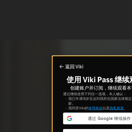
返回 Viki
使用 Viki Pass 继
创建账户并订阅，继续观看本
通过继续使用下列任一选项，本人确认：
我已年满18岁且达到我所在国家法律规
龄。
我同意Viki的
使用条款
以及
隐私政策
。