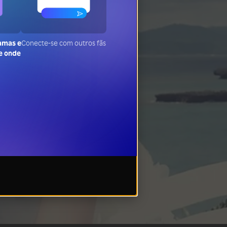
ramas e
Conecte-se com outros fãs
de onde