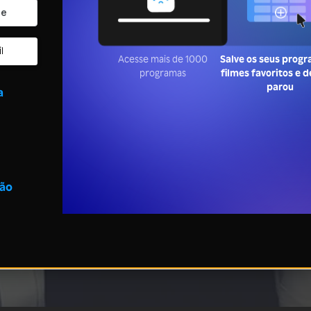
l
Acesse mais de 1000
Salve os seus prog
programas
filmes favoritos e 
parou
a
são