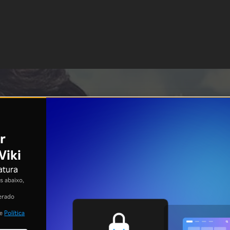
r
Viki
atura
 abaixo,
erado
e
Política