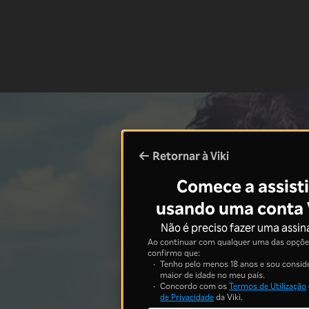
Retornar à Viki
Comece a assisti
usando uma conta 
Não é preciso fazer uma assin
Ao continuar com qualquer uma das opções
confirmo que:
Tenho pelo menos 18 anos e sou consid
maior de idade no meu país.
Concordo com os
Termos de Utilização
de Privacidade
da Viki.