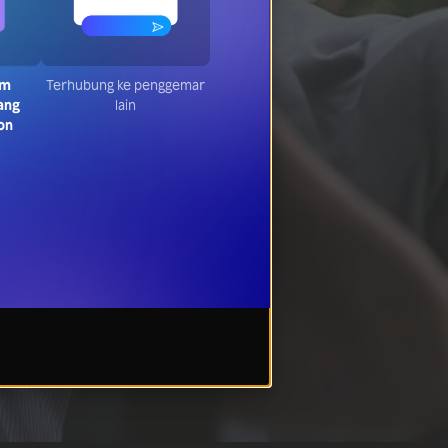
am
Terhubung ke penggemar
ang
lain
on