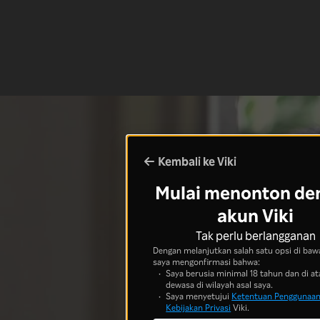
Kembali ke Viki
Mulai menonton de
akun Viki
Tak perlu berlangganan
Dengan melanjutkan salah satu opsi di bawa
saya mengonfirmasi bahwa:
Saya berusia minimal 18 tahun dan di at
dewasa di wilayah asal saya.
Saya menyetujui
Ketentuan Penggunaa
Kebijakan Privasi
Viki.