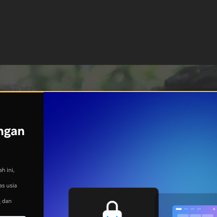
ngan
h ini,
as usia
n
dan