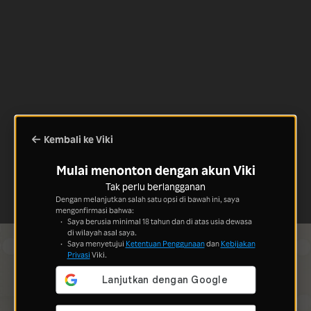
Kembali ke Viki
Mulai menonton dengan akun Viki
Tak perlu berlangganan
Dengan melanjutkan salah satu opsi di bawah ini, saya
mengonfirmasi bahwa:
Saya berusia minimal 18 tahun dan di atas usia dewasa
di wilayah asal saya.
Saya menyetujui
Ketentuan Penggunaan
dan
Kebijakan
Privasi
Viki.