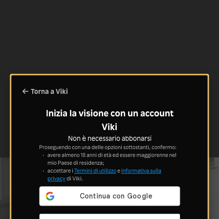
Torna a Viki
Inizia la visione con un account
Viki
Non è necessario abbonarsi
Proseguendo con una delle opzioni sottostanti, confermo:
avere almeno 18 anni di età ed essere maggiorenne nel
mio Paese di residenza;
accettare i
Termini di utilizzo
e
Informativa sulla
privacy
di Viki.