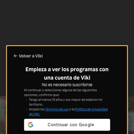
Volver a Viki
Empieza a ver los programas con
una cuenta de Viki
No es necesario suscribirse
Al continuar y seleccionar alguna de las siguientes
opciones, confirmo que:
Tengo al menos 18 años y soy mayor de edad en mi
territorio.
Acepto los
Términos de uso
y la
Política de privacidad
de Viki.