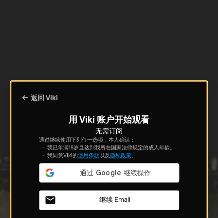
返回 Viki
用 Viki 账户开始观看
无需订阅
通过继续使用下列任一选项，本人确认：
我已年满18岁且达到我所在国家法律规定的成人年龄。
我同意Viki的
使用条款
以及
隐私政策
。
继续 Email