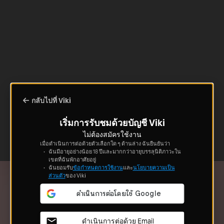
กลับไปที่ Viki
เริ่มการรับชมด้วยบัญชี Viki
ไม่ต้องสมัครใช้งาน
เมื่อดำเนินการต่อด้วยตัวเลือกใด ๆ ด้านล่าง ฉันยืนยันว่า
ฉันมีอายุอย่างน้อย 18 ปีและมากกว่าอายุบรรลุนิติภาวะใน
เขตที่ฉันพักอาศัยอยู่
ฉันยอมรับ
ข้อกำหนดการใช้งาน
และ
นโยบายความเป็น
ส่วนตัว
ของ Viki
ดำเนินการต่อด้วย Email