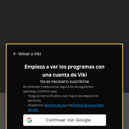
Volver a Viki
Empieza a ver los programas con
una cuenta de Viki
No es necesario suscribirse
Al continuar y seleccionar alguna de las siguientes
opciones, confirmo que:
Tengo al menos 18 años y soy mayor de edad en mi
territorio.
Acepto los
Términos de uso
y la
Política de privacidad
de Viki.