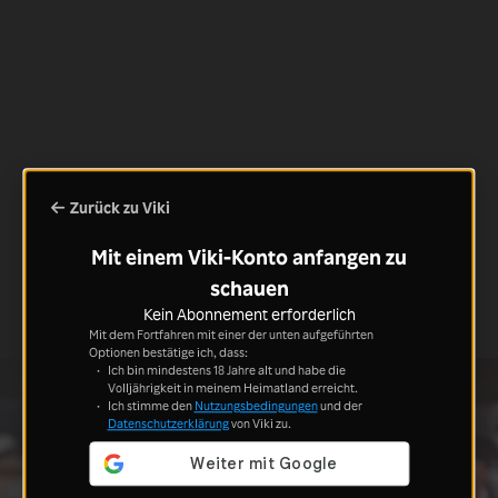
Zurück zu Viki
Mit einem Viki-Konto anfangen zu
schauen
Kein Abonnement erforderlich
Mit dem Fortfahren mit einer der unten aufgeführten
Optionen bestätige ich, dass:
Ich bin mindestens 18 Jahre alt und habe die
Volljährigkeit in meinem Heimatland erreicht.
Ich stimme den
Nutzungsbedingungen
und der
Datenschutzerklärung
von Viki zu.