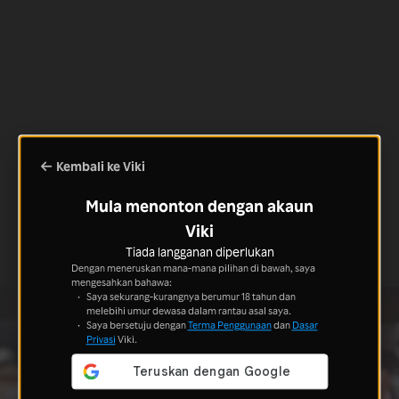
Kembali ke Viki
Mula menonton dengan akaun
Viki
Tiada langganan diperlukan
Dengan meneruskan mana-mana pilihan di bawah, saya
mengesahkan bahawa:
Saya sekurang-kurangnya berumur 18 tahun dan
melebihi umur dewasa dalam rantau asal saya.
Saya bersetuju dengan
Terma Penggunaan
dan
Dasar
Privasi
Viki.