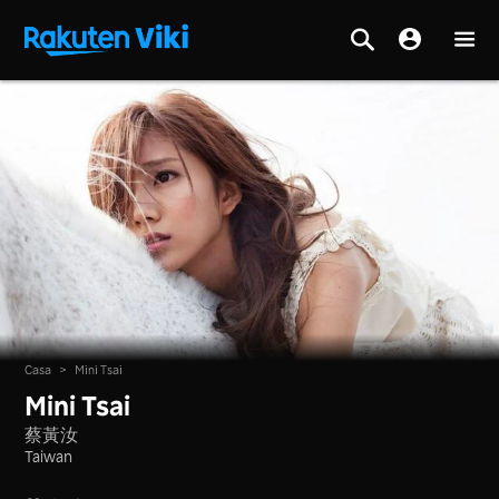
Casa
>
Mini Tsai
Mini Tsai
蔡黃汝
Taiwan