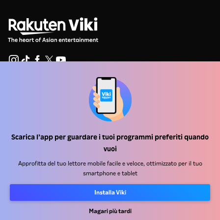
Centro assistenza
Lavora Con Noi
Partner per la distribuzione
Scarica l’app per guardare i tuoi programmi preferiti quando
Inserzionisti
vuoi
Centro stampa
Approfitta del tuo lettore mobile facile e veloce, ottimizzato per il tuo
smartphone e tablet
Condizioni d'uso
Installa Viki
Informativa sulla privacy
Magari più tardi
Informativa sui cookie e sulla Tecnologia di tracciamento