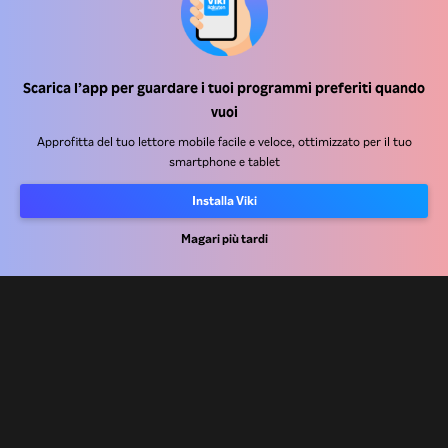
Scarica l’app per guardare i tuoi programmi preferiti quando
Centro assistenza
vuoi
Lavora Con Noi
Approfitta del tuo lettore mobile facile e veloce, ottimizzato per il tuo
smartphone e tablet
Partner per la distribuzione
Installa Viki
Inserzionisti
Centro stampa
Magari più tardi
Condizioni d'uso
Informativa sulla privacy
Informativa sui cookie e sulla Tecnologia di tracciamento
Politica sul copyright