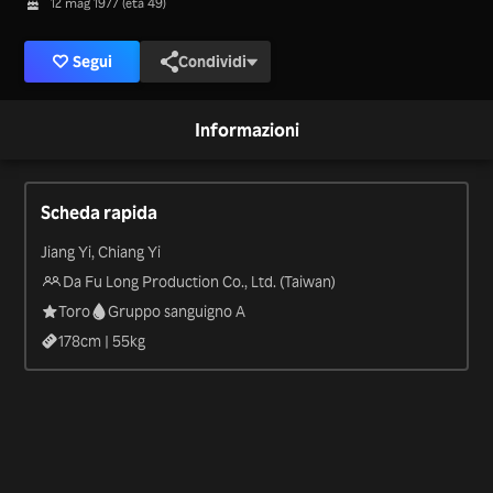
12 mag 1977 (età 49)
Segui
Condividi
Informazioni
Scheda rapida
Jiang Yi, Chiang Yi
Da Fu Long Production Co., Ltd. (Taiwan)
Toro
Gruppo sanguigno A
178
cm |
55
kg