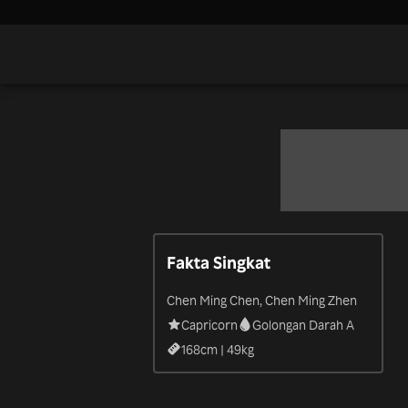
Fakta Singkat
Chen Ming Chen, Chen Ming Zhen
Capricorn
Golongan Darah A
168
cm |
49
kg