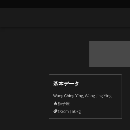
基本データ
Wang Ching Ying, Wang Jing Ying
獅子座
173
cm |
50
kg