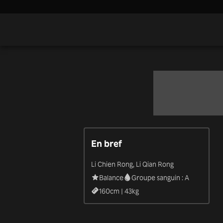
En bref
Li Chien Rong, Li Qian Rong
Balance
Groupe sanguin : A
160
cm |
43
kg