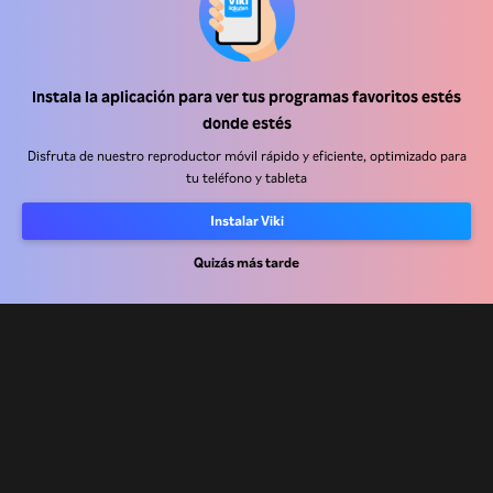
Instala la aplicación para ver tus programas favoritos estés
Centro de ayuda
donde estés
Trabaja con nosotros
Disfruta de nuestro reproductor móvil rápido y eficiente, optimizado para
tu teléfono y tableta
Socios de distribución
Instalar Viki
Anunciantes
Centro de prensa
Quizás más tarde
Términos de Uso
Política de Privacidad
Política de cookies y tecnologías de seguimiento
Política de derechos de autor