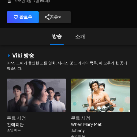
1976년 3월 17일 (50세)
팔로우
공유
방송
소개
Viki 방송
June, 그이가 출연한 모든 영화, 시리즈 및 드라마의 목록, 이 모두가 한 곳에
있습니다.
무료 시청
무료 시청
친애괴단
When Mary Met
조연 배우
Johnny
주연 배우