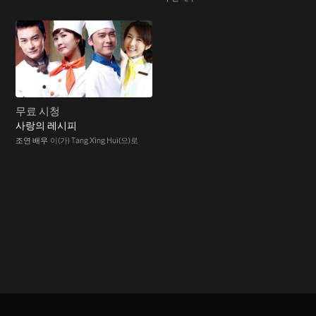
무료 시청
사랑의 레시피
조연 배우
이(가) Tang Xing Hui(으)로