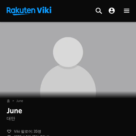
홈
>
June
June
대만
Viki 팔로어: 35명