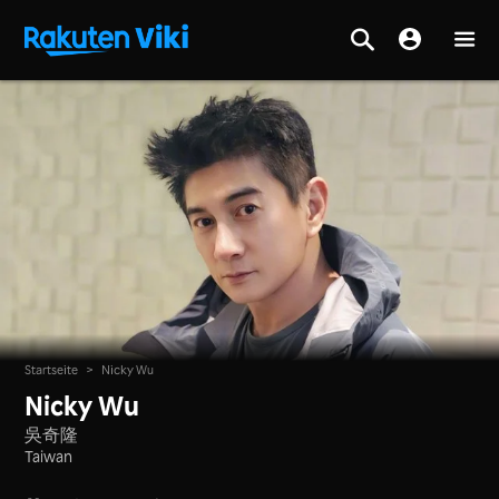
Startseite
>
Nicky Wu
Nicky Wu
吳奇隆
Taiwan