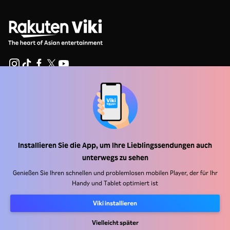
Hilfe Center
Arbeiten Sie mit uns zusammen
Vertriebspartner
Installieren Sie die App, um Ihre Lieblingssendungen auch
Werbefachkräfte
unterwegs zu sehen
Pressezentrum
Genießen Sie Ihren schnellen und problemlosen mobilen Player, der für Ihr
Handy und Tablet optimiert ist
Nutzungsbedingungen
Viki installieren
Datenschutzrichtlinie
Vielleicht später
Richtlinie zu Cookies und Tracking-Technologien