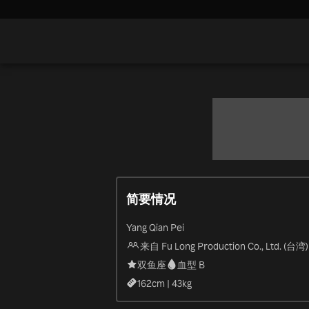
简要情况
Yang Qian Pei
来自 Fu Long Production Co., Ltd. (台湾)
双鱼座
血型 B
162
cm |
43
kg