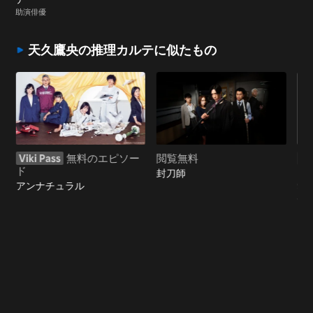
助演俳優
天久鷹央の推理カルテに似たもの
Viki Pass
無料のエピソー
閲覧無料
Vi
ド
ド
封刀師
アンナチュラル
99
士-