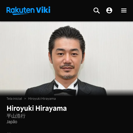
Tela inicial
>
Hiroyuki Hirayama
Hiroyuki Hirayama
平山浩行
Japão