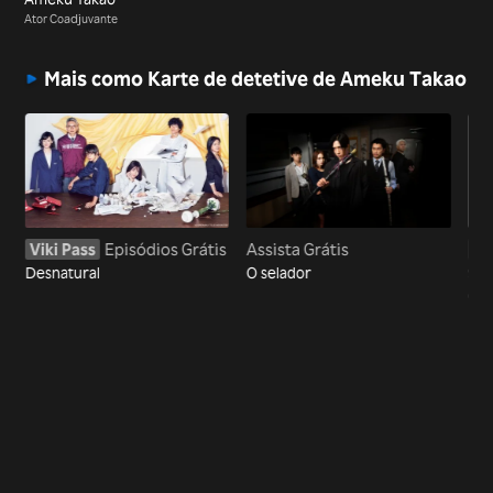
Ator Coadjuvante
Mais como Karte de detetive de Ameku Takao
Viki Pass
Episódios Grátis
Assista Grátis
Vi
Desnatural
O selador
99,
cri
te