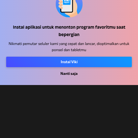
Instal aplikasi untuk menonton program favoritmu saat
Pusat Bantuan
bepergian
Bekerja Bersama Kami
Nikmati pemutar seluler kami yang cepat dan lancar, dioptimalkan untuk
ponsel dan tabletmu
Mitra Distribusi
Instal Viki
Pengiklan
Pusat Pers
Nanti saja
Ketentuan Penggunaan
Kebijakan Privasi
Kebijakan Cookie dan Teknologi Penelusuran
Kebijakan Hak Cipta