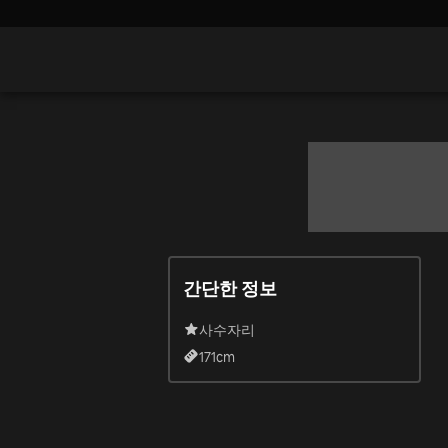
간단한 정보
사수자리
171
cm