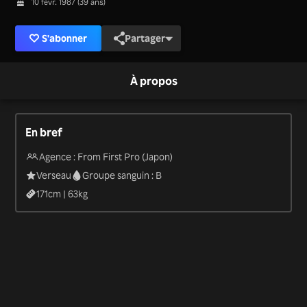
10 févr. 1987 (39 ans)
S'abonner
Partager
À propos
En bref
Agence : From First Pro (Japon)
Verseau
Groupe sanguin : B
171
cm |
63
kg