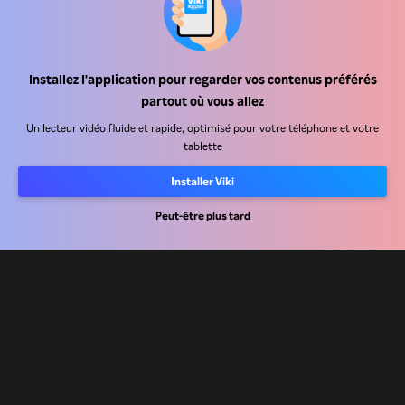
Installez l'application pour regarder vos contenus préférés
Centre d'assistance
partout où vous allez
Carrière
Un lecteur vidéo fluide et rapide, optimisé pour votre téléphone et votre
tablette
Partenaires de distribution
Installer Viki
Annonceurs
Centre de presse
Peut-être plus tard
Conditions d'utilisation
Politique de confidentialité
Politique relative aux cookies et aux technologies de suivi
Politique de droits d'auteur