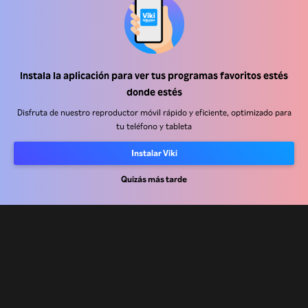
Instala la aplicación para ver tus programas favoritos estés
Centro de ayuda
donde estés
Trabaja con nosotros
Disfruta de nuestro reproductor móvil rápido y eficiente, optimizado para
tu teléfono y tableta
Socios de distribución
Instalar Viki
Anunciantes
Quizás más tarde
Centro de prensa
Términos de Uso
Política de Privacidad
Política de cookies y tecnologías de seguimiento
Política de derechos de autor