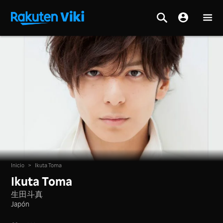
Inicio
>
Ikuta Toma
Ikuta Toma
生田斗真
Japón