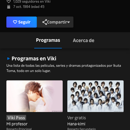
1,029 seguidores en Viki
7 oct. 1984 (edad 41)
Seguir
Compartir
Programas
Acerca de
Programas en Viki
Una lista de todas las películas, series y dramas protagonizados por Ikuta
Toma, todo en un solo lugar.
Viki Pass
Ver gratis
Mi profesor
Hana-kimi
Reparto Principal
Reparto Secundario