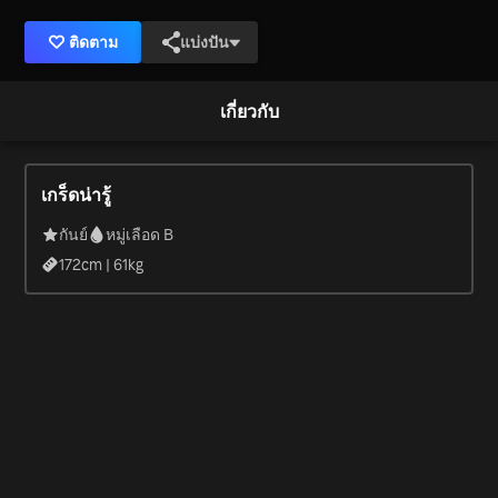
ติดตาม
แบ่งปัน
เกี่ยวกับ
เกร็ดน่ารู้
กันย์
หมู่เลือด B
172
cm |
61
kg