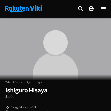
Tela inicial
>
Ishiguro Hisaya
Ishiguro Hisaya
Japão
1 seguidores na Viki