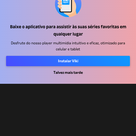
Baixe o aplicativo para assistir às suas séries favoritas em
Central de ajuda
qualquer lugar
Trabalhe Conosco
Desfrute do nosso player multimídia intuitivo e eficaz, otimizado para
celular e tablet
Emissoras
Instalar Viki
Anunciantes
Central de imprensa
Talvez mais tarde
Termos de uso
Política de privacidade
Política de cookies e Tecnologias de rastreamento
Política de direitos autorais