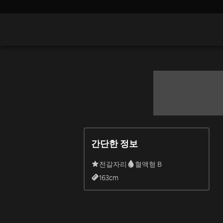
간단한 정보
전갈자리
혈액형 B
163
cm