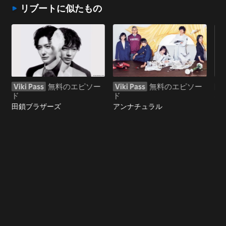
リブートに似たもの
Viki Pass
無料のエピソー
Viki Pass
無料のエピソー
閲
ド
ド
un
田鎖ブラザーズ
アンナチュラル