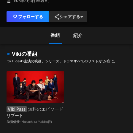
1975年8月3日 (年齢 51)
フォローする
シェアする
番組
紹介
Vikiの番組
Ito Hideaki主演の映画、シリーズ、ドラマすべてのリストが1か所に。
Viki Pass
無料のエピソード
リブート
助演俳優
(Masachika Makita役)