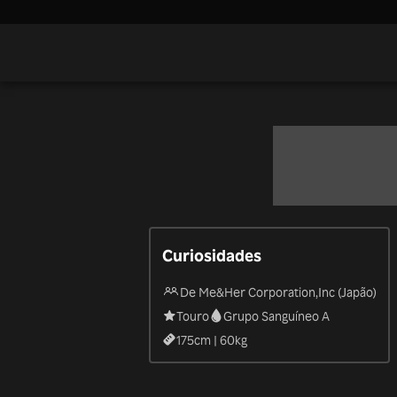
Curiosidades
De Me&Her Corporation,Inc (Japão)
Touro
Grupo Sanguíneo A
175
cm |
60
kg