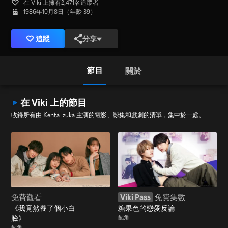
在 Viki 上擁有2,471名追蹤者
1986年10月8日（年齡 39）
追蹤
分享
節目
關於
在 Viki 上的節目
收錄所有由 Kenta Izuka 主演的電影、影集和戲劇的清單，集中於一處。
免費觀看
Viki Pass
免費集數
《我竟然養了個小白
糖果色的戀愛反論
臉》
配角
配角