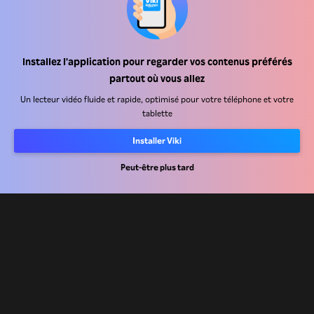
Installez l'application pour regarder vos contenus préférés
Centre d'assistance
partout où vous allez
Carrière
Un lecteur vidéo fluide et rapide, optimisé pour votre téléphone et votre
tablette
Partenaires de distribution
Installer Viki
Annonceurs
Centre de presse
Peut-être plus tard
Conditions d'utilisation
Politique de confidentialité
Politique relative aux cookies et aux technologies de suivi
Politique de droits d'auteur