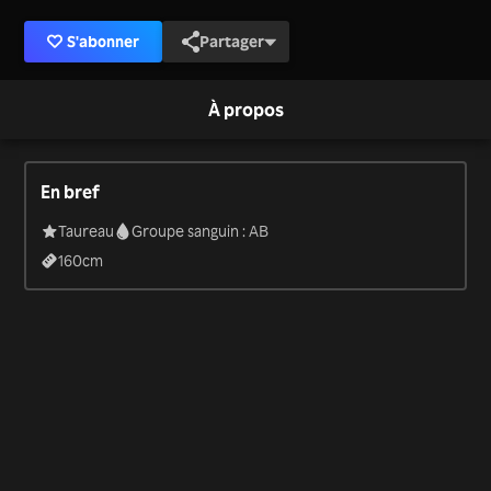
S'abonner
Partager
À propos
En bref
Taureau
Groupe sanguin : AB
160
cm