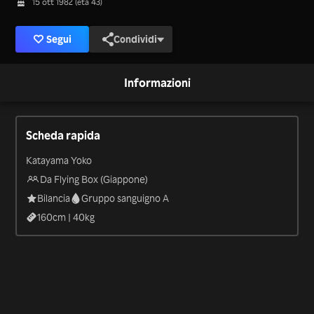
15 ott 1982 (età 43)
Segui
Condividi
Informazioni
Scheda rapida
Katayama Yoko
Da Flying Box (Giappone)
Bilancia
Gruppo sanguigno A
160
cm |
40
kg