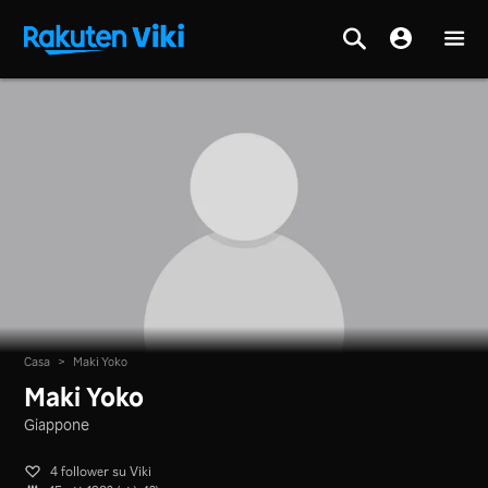
Casa
>
Maki Yoko
Maki Yoko
Giappone
4 follower su Viki