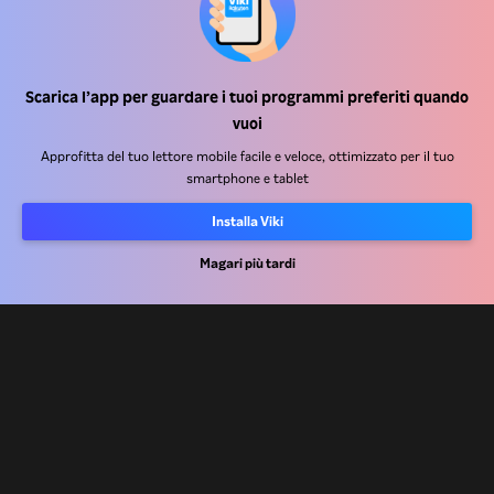
Scarica l’app per guardare i tuoi programmi preferiti quando
Centro assistenza
vuoi
Lavora Con Noi
Approfitta del tuo lettore mobile facile e veloce, ottimizzato per il tuo
smartphone e tablet
Partner per la distribuzione
Installa Viki
Inserzionisti
Centro stampa
Magari più tardi
Condizioni d'uso
Informativa sulla privacy
Informativa sui cookie e sulla Tecnologia di tracciamento
Politica sul copyright