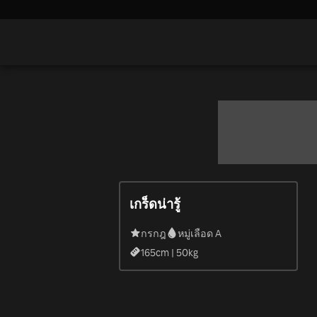
เกร็ดน่ารู้
กรกฎ
หมู่เลือด A
165
cm |
50
kg