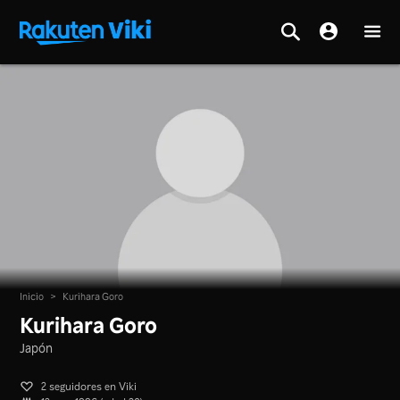
Inicio
>
Kurihara Goro
Kurihara Goro
Japón
2 seguidores en Viki