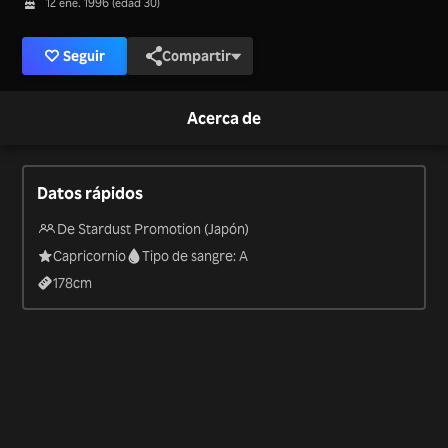
12 ene. 1996 (edad 30)
Seguir
Compartir
Acerca de
Datos rápidos
De Stardust Promotion (Japón)
Capricornio
Tipo de sangre: A
178
cm