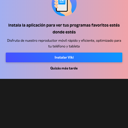
Instala la aplicación para ver tus programas favoritos estés
Centro de ayuda
donde estés
Trabaja con nosotros
Disfruta de nuestro reproductor móvil rápido y eficiente, optimizado para
tu teléfono y tableta
Socios de distribución
Instalar Viki
Anunciantes
Centro de prensa
Quizás más tarde
Términos de Uso
Política de Privacidad
Política de cookies y tecnologías de seguimiento
Política de derechos de autor