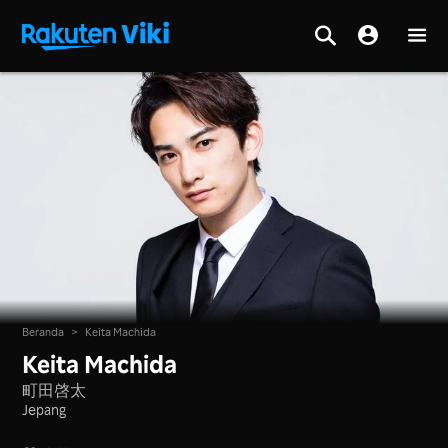
Beranda
>
Keita Machida
Keita Machida
町田啓太
Jepang