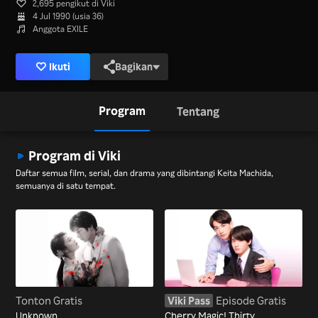
2,695 pengikut di Viki
4 Jul 1990 (usia 36)
Anggota EXILE
Ikuti
Bagikan
Program
Tentang
Program di Viki
Daftar semua film, serial, dan drama yang dibintangi Keita Machida,
semuanya di satu tempat.
Tonton Gratis
Viki Pass
Episode Gratis
Unknown
Cherry Magic! Thirty