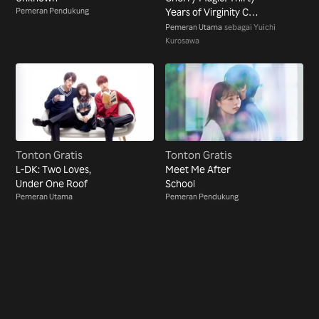
Pemeran Pendukung
Years of Virginity Can
Make You a Wizard?!
Pemeran Utama
sebagai Yuichi
Kurosawa
Tonton Gratis
Tonton Gratis
L-DK: Two Loves,
Meet Me After
Under One Roof
School
Pemeran Utama
Pemeran Pendukung