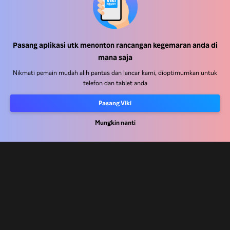
Pasang aplikasi utk menonton rancangan kegemaran anda di
Pusat Bantuan
mana saja
Kerja Dengan Kami
Nikmati pemain mudah alih pantas dan lancar kami, dioptimumkan untuk
telefon dan tablet anda
Rakan Kongsi Pengedaran
Pasang Viki
Pengiklan
Pusat Akhbar
Mungkin nanti
Terma Penggunaan
Dasar Privasi
Dasar Teknologi Kuki dan Penjejakan
Dasar Hak Cipta