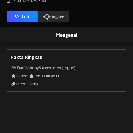
4 Jul 1986 (umur 40)
Ikuti
Kongsi
Mengenai
Fakta Ringkas
Dari Johnny&Associates (Jepun)
Cancer
Jenis Darah O
171
cm |
58
kg