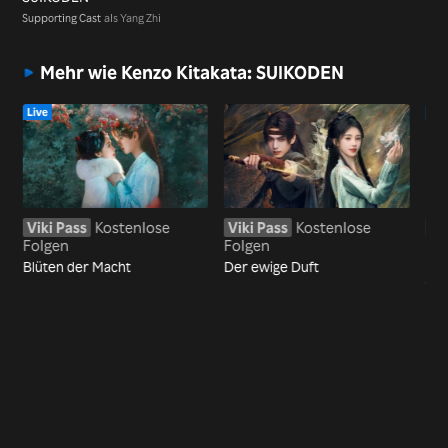
Supporting Cast
als Yang Zhi
Mehr wie Kenzo Kitakata: SUIKODEN
Live
Liv
Viki Pass
Kostenlose
Viki Pass
Kostenlose
Vi
Folgen
Folgen
Fo
Blüten der Macht
Der ewige Duft
Kön
Ver