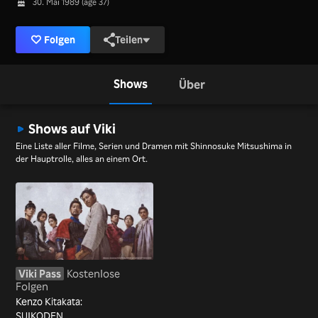
30. Mai 1989 (age 37)
Folgen
Teilen
Shows
Über
Shows auf Viki
Eine Liste aller Filme, Serien und Dramen mit Shinnosuke Mitsushima in
der Hauptrolle, alles an einem Ort.
Viki Pass
Kostenlose
Folgen
Kenzo Kitakata:
SUIKODEN