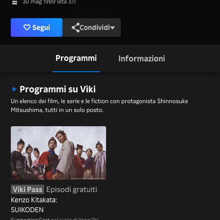
30 mag 1989 (età 37)
Segui
Condividi
Programmi
Informazioni
Programmi su Viki
Un elenco dei film, le serie e le fiction con protagonista Shinnosuke
Mitsushima, tutti in un solo posto.
Viki Pass
Episodi gratuiti
Kenzo Kitakata:
SUIKODEN
Supporting Cast
nel ruolo di Yang Zhi