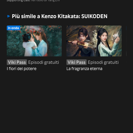
Più simile a Kenzo Kitakata: SUIKODEN
In onda
In 
Viki Pass
Episodi gratuiti
Viki Pass
Episodi gratuiti
Gua
I fiori del potere
La fragranza eterna
Il 