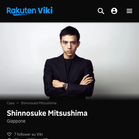
Casa
>
Shinnosuke Mitsushima
Shinnosuke Mitsushima
Giappone
7 follower su Viki