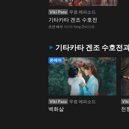
Viki Pass
무료 에피소드
기타카타 겐조 수호전
조연 배우
이(가) Yang Zhi(으)로
기타카타 겐조 수호전과
온에어
Viki Pass
무료 에피소드
Vik
백화살
천