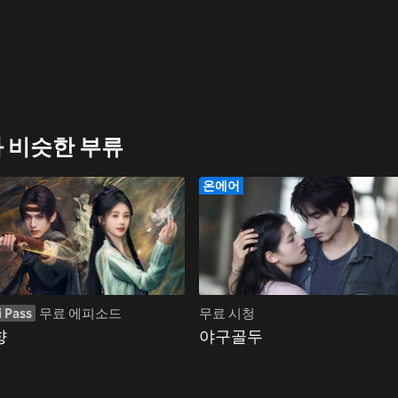
 비슷한 부류
온에어
i Pass
무료 에피소드
무료 시청
향
야구골두