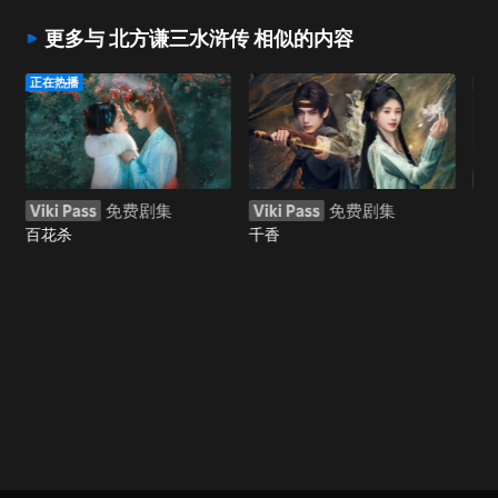
更多与 北方谦三水浒传 相似的内容
正在热播
正
Viki Pass
免费剧集
Viki Pass
免费剧集
免
百花杀
千香
野