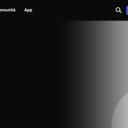
omunità
App