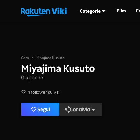
Film
C
Categorie
Casa
>
Miyajima Kusuto
Miyajima Kusuto
Giappone
1 follower su Viki
Segui
Condividi