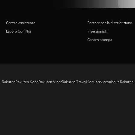
Centro assistenza
Partner per la distribuzione
Lavora Con Noi
Inserzionisti
Centro stampa
Rakuten
Rakuten Kobo
Rakuten Viber
Rakuten Travel
More services
About Rakuten