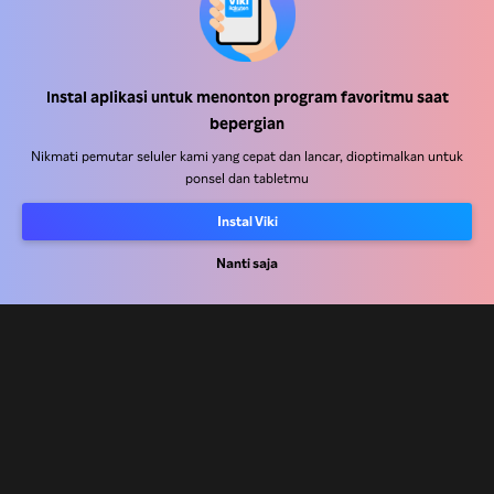
Instal aplikasi untuk menonton program favoritmu saat
Pusat Bantuan
bepergian
Bekerja Bersama Kami
Nikmati pemutar seluler kami yang cepat dan lancar, dioptimalkan untuk
ponsel dan tabletmu
Mitra Distribusi
Instal Viki
Pengiklan
Pusat Pers
Nanti saja
Ketentuan Penggunaan
Kebijakan Privasi
Kebijakan Cookie dan Teknologi Penelusuran
Kebijakan Hak Cipta