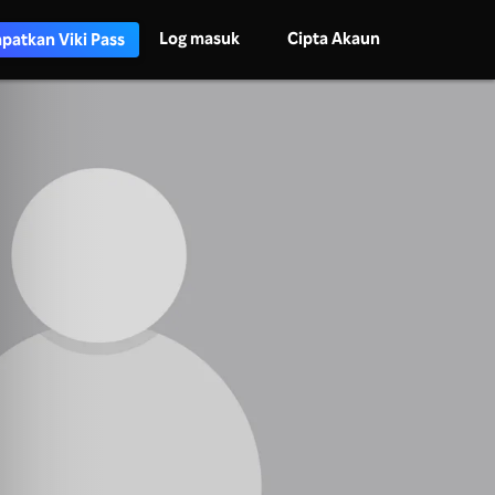
Log masuk
Cipta Akaun
patkan Viki Pass