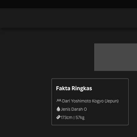
Fakta Ringkas
Dari Yoshimoto Kogyo (Jepun)
Jenis Darah O
173
cm |
57
kg