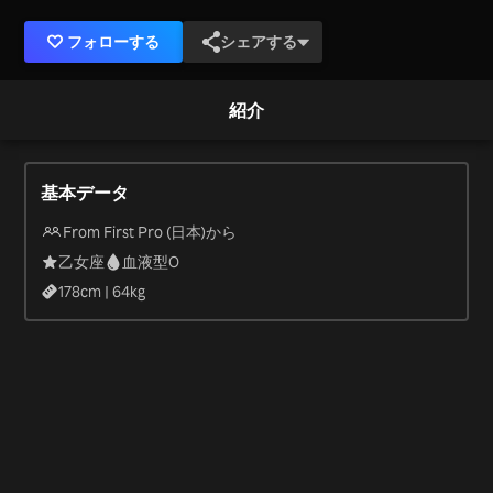
フォローする
シェアする
紹介
基本データ
From First Pro (日本)から
乙女座
血液型O
178
cm |
64
kg