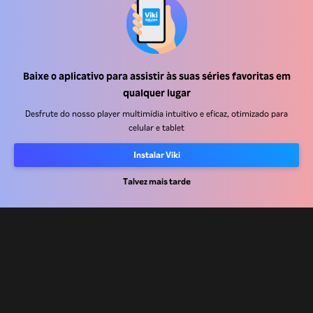
Central de ajuda
Baixe o aplicativo para assistir às suas séries favoritas em
Trabalhe Conosco
qualquer lugar
Desfrute do nosso player multimídia intuitivo e eficaz, otimizado para
Emissoras
celular e tablet
Anunciantes
Instalar Viki
Central de imprensa
Talvez mais tarde
Termos de uso
Política de privacidade
Política de cookies e Tecnologias de rastreamento
Política de direitos autorais