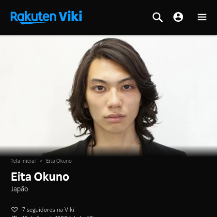
Tela inicial
>
Eita Okuno
Eita Okuno
Japão
7 seguidores na Viki